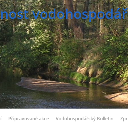
nost vodohospodářsk
í
Připravované akce
Vodohospodářský Bulletin
Zpr