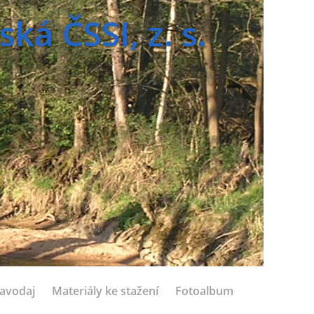
á ČSSI, z. s.
avodaj
Materiály ke stažení
Fotoalbum