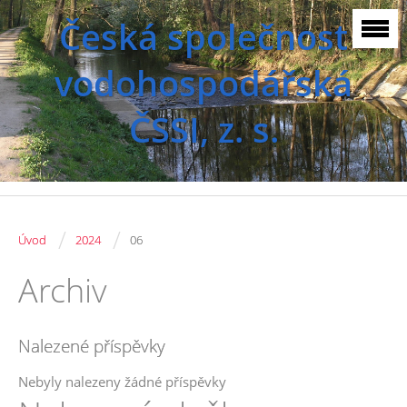
Česká společnost
vodohospodářská
ČSSI, z. s.
/
/
Úvod
2024
06
Archiv
Nalezené příspěvky
Nebyly nalezeny žádné příspěvky