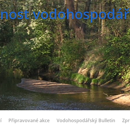
nost vodohospodářsk
í
Připravované akce
Vodohospodářský Bulletin
Zpr