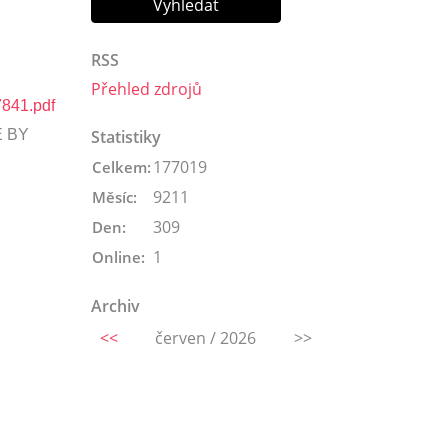
RSS
Přehled zdrojů
841.pdf
É BY
Statistiky
177019
Celkem:
9211
Měsíc:
309
Den:
1
Online:
Archiv
<<
červen / 2026
>>