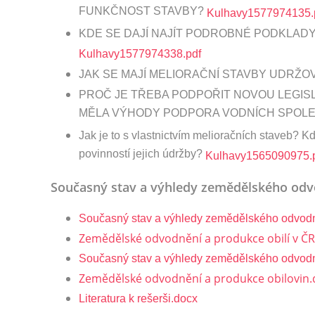
FUNKČNOST STAVBY?
Kulhavy1577974135.
KDE SE DAJÍ NAJÍT PODROBNÉ PODKLA
Kulhavy1577974338.pdf
JAK SE MAJÍ MELIORAČNÍ STAVBY UDRŽO
PROČ JE TŘEBA PODPOŘIT NOVOU LEGISL
MĚLA VÝHODY PODPORA VODNÍCH SPOLE
Jak je to s vlastnictvím melioračních staveb? Kdo
povinností jejich údržby?
Kulhavy1565090975.
Současný stav a výhledy zemědělského od
Současný stav a výhledy zemědělského odvodn
Zemědělské odvodnění a produkce obilí v ČR
Současný stav a výhledy zemědělského odvod
Zemědělské odvodnění a produkce obilovin.
Literatura k rešerši.docx