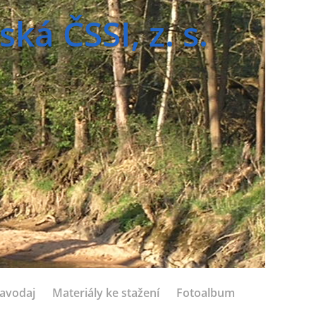
á ČSSI, z. s.
avodaj
Materiály ke stažení
Fotoalbum