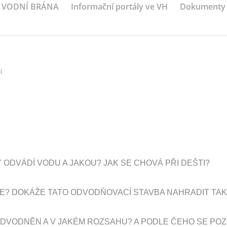
VODNÍ BRÁNA
Informační portály ve VH
Dokumenty
í
ODVÁDÍ VODU A JAKOU? JAK SE CHOVÁ PŘI DEŠTI?
JE? DOKÁŽE TATO ODVODŇOVACÍ STAVBA NAHRADIT TA
ODVODNĚN A V JAKÉM ROZSAHU? A PODLE ČEHO SE PO