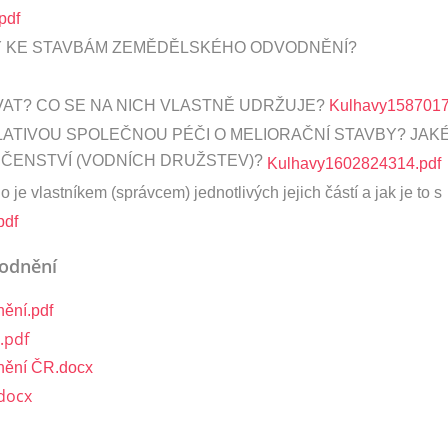
pdf
DY KE STAVBÁM ZEMĚDĚLSKÉHO ODVODNĚNÍ?
VAT? CO SE NA NICH VLASTNĚ UDRŽUJE?
Kulhavy1587017
ATIVOU SPOLEČNOU PÉČI O MELIORAČNÍ STAVBY? JAK
ČENSTVÍ (VODNÍCH DRUŽSTEV)?
Kulhavy1602824314.pdf
 je vlastníkem (správcem) jednotlivých jejich částí a jak je to s
pdf
vodnění
ění.pdf
.pdf
nění ČR.docx
docx