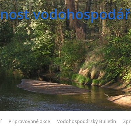
nost vodohospodářsk
í
Připravované akce
Vodohospodářský Bulletin
Zpr