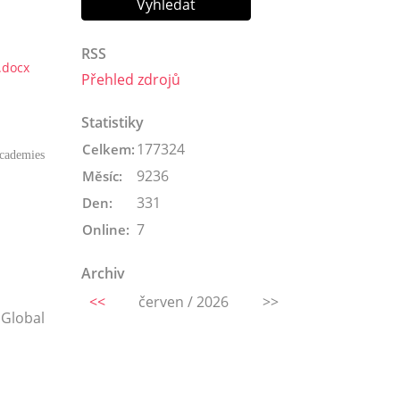
RSS
.docx
Přehled zdrojů
Statistiky
177324
Celkem:
Academies
9236
Měsíc:
331
Den:
7
Online:
Archiv
<<
červen / 2026
>>
 Global