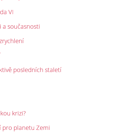
da VI
i a současnosti
zrychlení
í
ivě posledních staletí
kou krizi?
í pro planetu Zemi