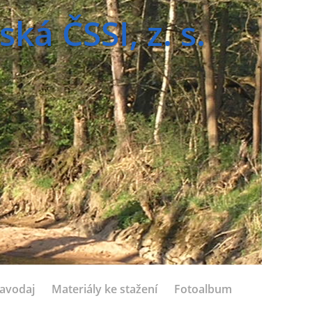
á ČSSI, z. s.
avodaj
Materiály ke stažení
Fotoalbum