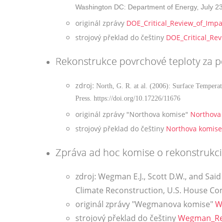
Washington DC: Department of Energy, July 2
originál zprávy
DOE_Critical_Review_of_Imp
strojový překlad do češtiny
DOE_Critical_Re
Rekonstrukce povrchové teploty za po
zdroj:
North, G. R. at al. (2006): Surface Tempera
Press. https://doi.org/10.17226/11676
originál zprávy "Northova komise"
Northova
strojový překlad do češtiny
Northova komise
Zpráva ad hoc komise o rekonstrukci
zdroj: Wegman E.J., Scott D.W., and Sai
Climate Reconstruction, U.S. House C
originál zprávy "Wegmanova komise"
W
strojový překlad do češtiny
Wegman_Rep