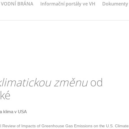
VODNÍ BRÁNA
Informační portály ve VH
Dokumenty
klimatickou změnu
od
ské
na klima v USA
cal Review of Impacts of Greenhouse Gas Emissions on
the
U.S. Climate