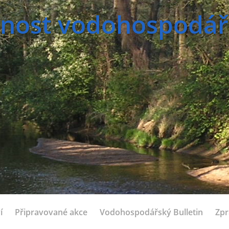
nost vodohospodářsk
í
Připravované akce
Vodohospodářský Bulletin
Zpr