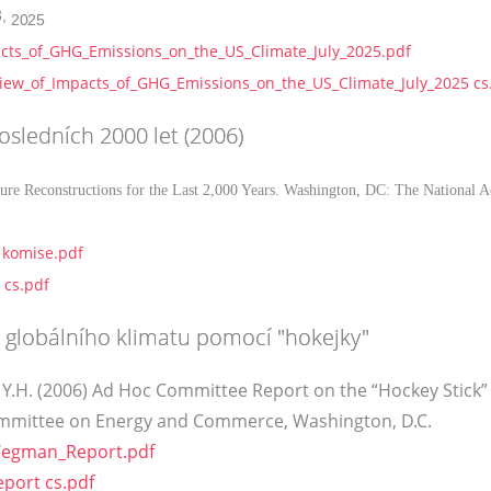
3,
2025
acts_of_GHG_Emissions_on_the_US_Climate_July_2025.pdf
view_of_Impacts_of_GHG_Emissions_on_the_US_Climate_July_2025 cs
sledních 2000 let (2006)
ture Reconstructions for the Last 2,000 Years. Washington, DC: The National 
 komise.pdf
 cs.pdf
 globálního klimatu pomocí "hokejky"
d Y.H. (2006) Ad Hoc Committee Report on the “Hockey Stick”
ommittee on Energy and Commerce, Washington, D.C.
egman_Report.pdf
ort cs.pdf