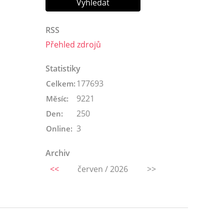
RSS
Přehled zdrojů
Statistiky
177693
Celkem:
9221
Měsíc:
250
Den:
3
Online:
Archiv
<<
červen / 2026
>>