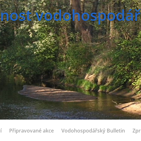
nost vodohospodářsk
í
Připravované akce
Vodohospodářský Bulletin
Zpr