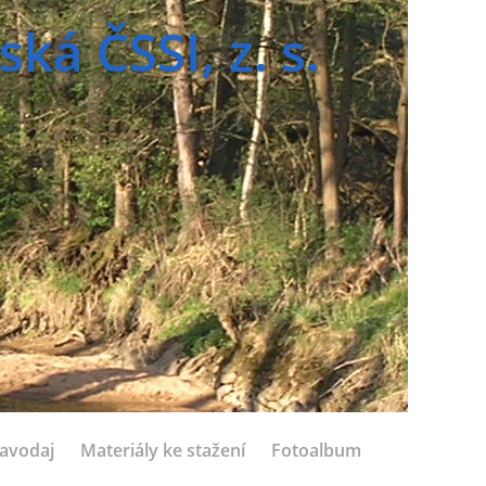
á ČSSI, z. s.
avodaj
Materiály ke stažení
Fotoalbum