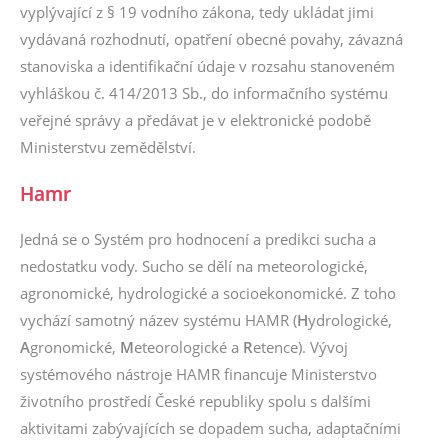
vyplývající z § 19 vodního zákona, tedy ukládat jimi
vydávaná rozhodnutí, opatření obecné povahy, závazná
stanoviska a identifikační údaje v rozsahu stanoveném
vyhláškou č. 414/2013 Sb., do informačního systému
veřejné správy a předávat je v elektronické podobě
Ministerstvu zemědělství.
Hamr
Jedná se o Systém pro hodnocení a predikci sucha a
nedostatku vody. Sucho se dělí na meteorologické,
agronomické, hydrologické a socioekonomické. Z toho
vychází samotný název systému HAMR (
H
ydrologické,
A
gronomické,
M
eteorologické a
R
etence). Vývoj
systémového nástroje HAMR financuje Ministerstvo
životního prostředí České republiky spolu s dalšími
aktivitami zabývajících se dopadem sucha, adaptačními