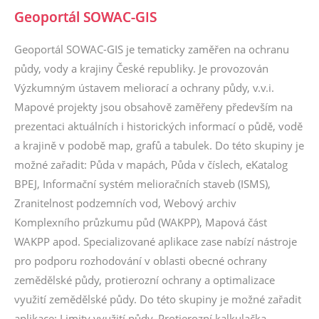
Geoportál SOWAC-GIS
Geoportál SOWAC-GIS je tematicky zaměřen na ochranu
půdy, vody a krajiny České republiky. Je provozován
Výzkumným ústavem meliorací a ochrany půdy, v.v.i.
Mapové projekty jsou obsahově zaměřeny především na
prezentaci aktuálních i historických informací o půdě, vodě
a krajině v podobě map, grafů a tabulek. Do této skupiny je
možné zařadit: Půda v mapách, Půda v číslech, eKatalog
BPEJ, Informační systém melioračních staveb (ISMS),
Zranitelnost podzemních vod, Webový archiv
Komplexního průzkumu půd (WAKPP), Mapová část
WAKPP apod. Specializované aplikace zase nabízí nástroje
pro podporu rozhodování v oblasti obecné ochrany
zemědělské půdy, protierozní ochrany a optimalizace
využití zemědělské půdy. Do této skupiny je možné zařadit
aplikace: Limity využití půdy, Protierozní kalkulačka,