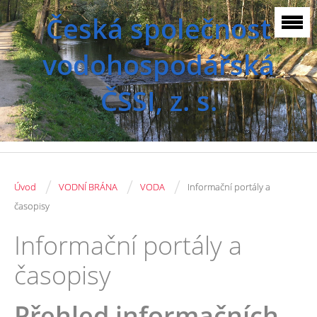
Česká společnost
vodohospodářská
ČSSI, z. s.
/
/
/
Úvod
VODNÍ BRÁNA
VODA
Informační portály a
časopisy
Informační portály a
časopisy
Přehled informačních