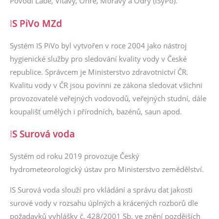
Povodí Labe, Vltavy, Ohře, Moravy a Odry (ISyPo).
I
S PiVo MZd
Systém IS PiVo byl vytvořen v roce 2004 jako nástroj
hygienické služby pro sledování kvality vody v České
republice. Správcem je Ministerstvo zdravotnictví ČR.
Kvalitu vody v ČR jsou povinni ze zákona sledovat všichni
provozovatelé veřejných vodovodů, veřejných studní, dále
koupališť umělých i přírodních, bazénů, saun apod.
I
S Surová voda
Systém od roku 2019 provozuje Český
hydrometeorologický ústav pro Ministerstvo zemědělství.
IS Surová voda slouží pro vkládání a správu dat jakosti
surové vody v rozsahu úplných a krácených rozborů dle
požadavků vyhlášky č. 428/2001 Sb. ve znění pozdějších