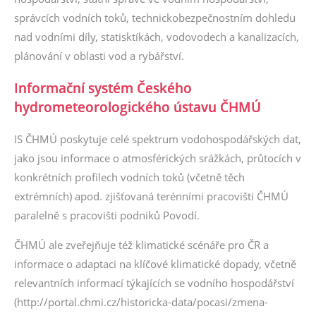
správcích vodních toků, technickobezpečnostním dohledu
nad vodními díly, statisktíkách, vodovodech a kanalizacích,
plánování v oblasti vod a rybářství.
Informační systém Českého
hydrometeorologického ústavu ČHMÚ
IS ČHMÚ poskytuje celé spektrum vodohospodářských dat,
jako jsou informace o atmosférických srážkách, průtocích v
konkrétních profilech vodních toků (včetně těch
extrémních) apod. zjišťovaná terénními pracovišti ČHMÚ
paralelně s pracovišti podniků Povodí.
ČHMÚ ale zveřejňuje též klimatické scénáře pro ČR a
informace o adaptaci na klíčové klimatické dopady, včetně
relevantních informací týkajících se vodního hospodářství
(
http://portal.chmi.cz/historicka-data/pocasi/zmena-