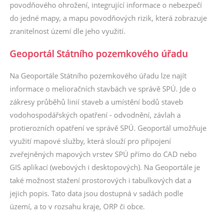
povodňového ohrožení, integrující informace o nebezpečí
do jedné mapy, a mapu povodňových rizik, která zobrazuje
zranitelnost území dle jeho využití.
Geoportál Státního pozemkového úřadu
Na Geoportále Státního pozemkového úřadu lze najít
informace o melioračních stavbách ve správě SPÚ. Jde o
zákresy průběhů linií staveb a umístění bodů staveb
vodohospodářských opatření - odvodnění, závlah a
protierozních opatření ve správě SPÚ. Geoportál umožňuje
využití mapové služby, která slouží pro připojení
zveřejněných mapových vrstev SPÚ přímo do CAD nebo
GIS aplikací (webových i desktopových). Na Geoportále je
také možnost stažení prostorových i tabulkových dat a
jejich popis. Tato data jsou dostupná v sadách podle
území, a to v rozsahu kraje, ORP či obce.