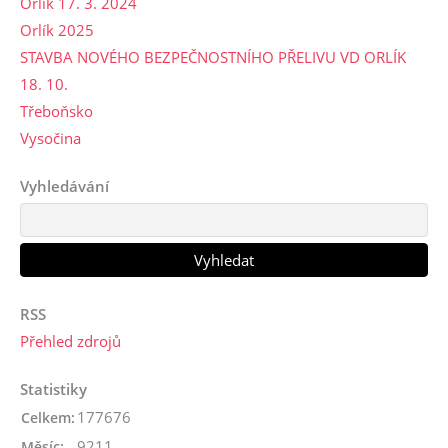
Orlík 17. 3. 2024
Orlík 2025
STAVBA NOVÉHO BEZPEČNOSTNÍHO PŘELIVU VD ORLÍK
18. 10.
Třeboňsko
Vysočina
Vyhledávání
RSS
Přehled zdrojů
Statistiky
177676
Celkem:
9211
Měsíc: