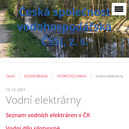
Česká společnost
vodohospodářská
ČSSI, z. s.
/
/
/
Úvod
VODNÍ BRÁNA
HYDROTECHNIKA
Vodní elektrárny
14. 12. 2021
Vodní elektrárny
Seznam vodních elektráren v ČR
Vodní dílo silotvorné