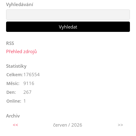
Vyhledávání
RSS
Přehled zdrojů
Statistiky
176554
Celkem:
9116
Měsíc:
267
Den:
1
Online:
Archiv
<<
červen / 2026
>>